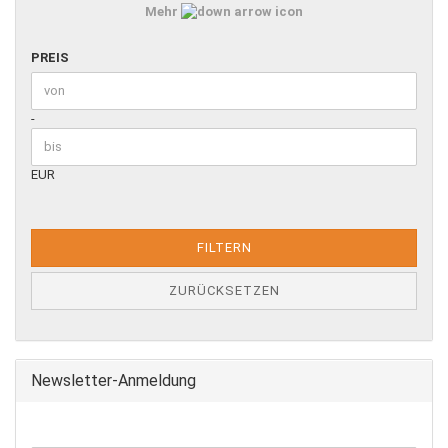
35 - 50 m
Mehr
PREIS
PREIS
Preis bis
-
EUR
FILTERN
ZURÜCKSETZEN
Newsletter-Anmeldung