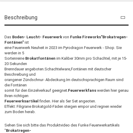
Beschreibung
Das
Boden- Leucht- Feuerwerk
von
Funke Fireworks"Brokatregen-
Fontänen"
ist
eine Feuerwerk Neuheit in 2023 im Pyrodragon Feuerwerk - Shop. Sie
werden in 5
Sortenreine
Brokatfontänen
im Kaliber 30mm pro Schachtel, mit je 15-
20 Sekunden
Brenndauer angeboten.Schachtelware,Fontänen mit deutscher
Beschreibung und
orangener Zündschnur- Abdeckung.Im deutschsprachigen Raum sind
die Fontänen
somit für den Einzelverkauf geeignet.
Feuerwerkfans
werden hier genau
Ihren richtigen
Feuerwerksartikel
finden. Hier als 5er Set angeoten.
Effekt: Filigrane Brokatgold-Fäden steigen empor und regnen wieder
zum Boden herab.
Sehen Sie sich bitte das Produktvideo des Funke
Feuerwerkartikels
"
Brokatregen-