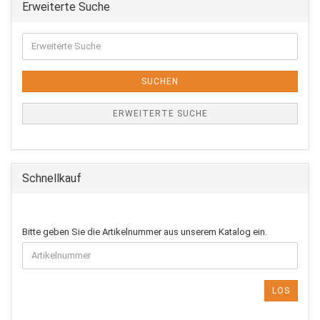
Erweiterte Suche
Erweiterte
Suche
SUCHEN
ERWEITERTE SUCHE
Schnellkauf
BITTE
Bitte geben Sie die Artikelnummer aus unserem Katalog ein.
GEBEN
SIE
DIE
ARTIKELNUMMER
LOS
AUS
UNSEREM