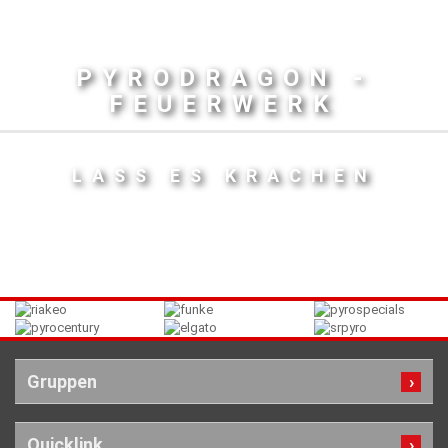
PYRODRAGON -
FEUERWERK
LASS ES KRACHEN
Gruppen
Quicklink