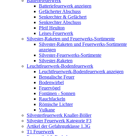
Batteriefeuerwerk
Batteriefeuerwerk anzeigen
Gefächerter Abschuss
Senkrechter & Gefächert
Senkrechter Abschuss
Pfeif Heulton
Leises-Feuerwerk
Silvester-Raketen und Feuerwerks-Sortimente
Silvester-Raketen und Feuerwerks-Sortimente
anzeigen
Silvester-Feuerwerks-Sortimente
Silvester-Raketen
Leuchtfeuerwerk-Bodenfeuerwerk
Leuchtfeuerwerk-Bodenfeuerwerk anzeigen
Bengalische Feuer
Bodenwirbel
Feuervögel
Fontänen - Sonnen
Rauchfackeln
Römische Lichter
Vulkane
Silvesterfeuerwerk Knaller-Böller
Silvester Feuerwerk Kategorie F3
Artikel der Gefahrgutklasse 1.3G
T1 Feuerwerk