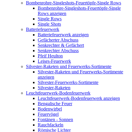
Bombenrohre-Singleshots-Feuertöpfe-Single Rows
Bombenrohre-Singleshots-Feuertöpfe-Single
Rows anzeigen
Single Rows
Single Shots
Batteriefeuerwerk
Batteriefeuerwerk anzeigen
Gefächerter Abschuss
Senkrechter & Gefächert
Senkrechter Abschuss
Pfeif Heulton
Leises-Feuerwerk
Silvester-Raketen und Feuerwerks-Sortimente
Silvester-Raketen und Feuerwerks-Sortimente
anzeigen
Silvester-Feuerwerks-Sortimente
Silvester-Raketen
Leuchtfeuerwerk-Bodenfeuerwerk
Leuchtfeuerwerk-Bodenfeuerwerk anzeigen
Bengalische Feuer
Bodenwirbel
Feuervögel
Fontänen - Sonnen
Rauchfackeln
Römische Lichter