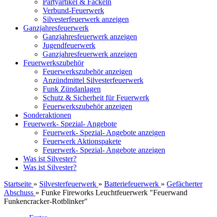
Partyartikel & Fackeln
Verbund-Feuerwerk
Silvesterfeuerwerk anzeigen
Ganzjahresfeuerwerk
Ganzjahresfeuerwerk anzeigen
Jugendfeuerwerk
Ganzjahresfeuerwerk anzeigen
Feuerwerkszubehör
Feuerwerkszubehör anzeigen
Anzündmittel Silvesterfeuerwerk
Funk Zündanlagen
Schutz & Sicherheit für Feuerwerk
Feuerwerkszubehör anzeigen
Sonderaktionen
Feuerwerk- Spezial- Angebote
Feuerwerk- Spezial- Angebote anzeigen
Feuerwerk Aktionspakete
Feuerwerk- Spezial- Angebote anzeigen
Was ist Silvester?
Was ist Silvester?
Startseite
»
Silvesterfeuerwerk
»
Batteriefeuerwerk
»
Gefächerter
Abschuss
»
Funke Fireworks Leuchtfeuerwerk "Feuerwand
Funkencracker-Rotblinker"