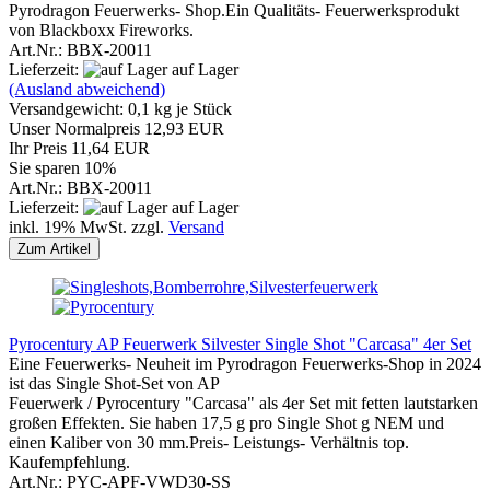
Pyrodragon Feuerwerks- Shop.Ein Qualitäts- Feuerwerksprodukt
von Blackboxx Fireworks.
Art.Nr.: BBX-20011
Lieferzeit:
auf Lager
(Ausland abweichend)
Versandgewicht:
0,1
kg je Stück
Unser Normalpreis 12,93 EUR
Ihr Preis 11,64 EUR
Sie sparen 10%
Art.Nr.: BBX-20011
Lieferzeit:
auf Lager
inkl. 19% MwSt. zzgl.
Versand
Zum Artikel
Pyrocentury AP Feuerwerk Silvester Single Shot "Carcasa" 4er Set
Eine Feuerwerks- Neuheit im Pyrodragon Feuerwerks-Shop in 2024
ist das Single Shot-Set von AP
Feuerwerk / Pyrocentury "Carcasa" als 4er Set mit fetten lautstarken
großen Effekten. Sie haben 17,5 g pro Single Shot g NEM und
einen Kaliber von 30 mm.Preis- Leistungs- Verhältnis top.
Kaufempfehlung.
Art.Nr.: PYC-APF-VWD30-SS