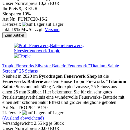
Unser Normalpreis 10,25 EUR
Ihr Preis 9,23 EUR
Sie sparen 10%
Art.Nr.: FUNFC20-16-2
Lieferzeit:
auf Lager
inkl. 19% MwSt. zzgl.
Versand
Zum Artikel
Tropic Fireworks Silvester Batterie Feuerwerk "Titanium Salute
Scream" 25 Schuss
Neuheit in 2020 im
Pyrodragon Feuerwerk Shop
ist die
Feuerwerks-Batterie
aus dem Hause Tropic Fireworks "
Titanium
Salute
Scream
" mit 500 g Nettoexplosivmasse, 25 Schuss aus
einen 25 mm Kaliber. Hier bekommen Sie für ein sehr gutes
Preisleistungsverhältnis eine wundervolle Feuerwerks- Batterie mit
einen sehr schönen Salut Effekt und großer Steighöhe geboten.
Art.Nr.: TROPICTB170
Lieferzeit:
auf Lager
(Ausland abweichend)
Versandgewicht:
2,55
kg je Stück
Unser Normalpreis 30,00 EUR