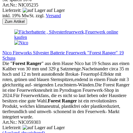
Art.Nr.: NIC05235
Lieferzeit:
auf Lager
inkl. 19% MwSt. zzgl.
Versand
Zum Artikel
Nico Fireworks Silvester Batterie Feuerwerk "Forest Ranger" 19
Schuss
Die
"
Forest Ranger
" aus dem Hause Nico hat 19 Schuss aus einen
Kaliber von 30 mm und 329 g Satzmenge.Nacheinander circa 35 m
hoch und 12 m breit ausstoßende Brokat- Feuertopf-Effekte mit
roten, grünen und blauen Sternspitzen,endend in einem Finale mit 3
gleichzeitig auf- steigenden Leuchtstern-Wänden.Die Forest Ranger
ist eine Feuerwerksneuheit im Pyrodragon Feuerwerk-Shop in
2024.Für Feuerwerkfans, die es nicht so laut lieben oder Haustiere
besitzen eine gute Wahl.
Forest Ranger
ist ein revolutionäres
Produkt, welches klimaneutral, plastikfrei oder plastikreduziert,
tierfreundlich und umwelt- schonend in den Feuerwerk- Markt
integriert wurde.
Art.Nr.: NIC059303
Lieferzeit:
auf Lager
(Ausland abweichend)