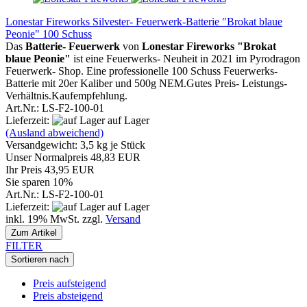
Lonestar Fireworks Silvester- Feuerwerk-Batterie "Brokat blaue
Peonie" 100 Schuss
Das
Batterie- Feuerwerk
von
Lonestar Fireworks "Brokat
blaue Peonie"
ist eine Feuerwerks- Neuheit in 2021 im Pyrodragon
Feuerwerk- Shop. Eine professionelle 100 Schuss Feuerwerks-
Batterie mit 20er Kaliber und 500g NEM.Gutes Preis- Leistungs-
Verhältnis.Kaufempfehlung.
Art.Nr.: LS-F2-100-01
Lieferzeit:
auf Lager
(Ausland abweichend)
Versandgewicht:
3,5
kg je Stück
Unser Normalpreis 48,83 EUR
Ihr Preis 43,95 EUR
Sie sparen 10%
Art.Nr.: LS-F2-100-01
Lieferzeit:
auf Lager
inkl. 19% MwSt. zzgl.
Versand
Zum Artikel
FILTER
Sortieren nach
Preis aufsteigend
Preis absteigend