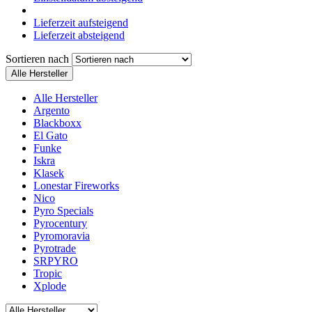
Lieferzeit aufsteigend
Lieferzeit absteigend
Sortieren nach
Alle Hersteller
Alle Hersteller
Argento
Blackboxx
El Gato
Funke
Iskra
Klasek
Lonestar Fireworks
Nico
Pyro Specials
Pyrocentury
Pyromoravia
Pyrotrade
SRPYRO
Tropic
Xplode