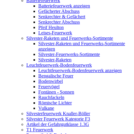
Batteriefeuerwerk
Batteriefeuerwerk anzeigen
Gefächerter Abschuss
Senkrechter & Gefächert
Senkrechter Abschuss
Pfeif Heulton
Leises-Feuerwerk
Silvester-Raketen und Feuerwerks-Sortimente
Silvester-Raketen und Feuerwerks-Sortimente
anzeigen
Silvester-Feuerwerks-Sortimente
Silvester-Raketen
Leuchtfeuerwerk-Bodenfeuerwerk
Leuchtfeuerwerk-Bodenfeuerwerk anzeigen
Bengalische Feuer
Bodenwirbel
Feuervögel
Fontänen - Sonnen
Rauchfackeln
Römische Lichter
Vulkane
Silvesterfeuerwerk Knaller-Böller
Silvester Feuerwerk Kategorie F3
Artikel der Gefahrgutklasse 1.3G
T1 Feuerwerk