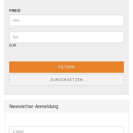
PREIS
PREIS
Preis bis
-
EUR
FILTERN
ZURÜCKSETZEN
Newsletter-Anmeldung
WEITER
E-