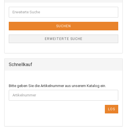
Erweiterte
Suche
SUCHEN
ERWEITERTE SUCHE
Schnellkauf
BITTE
Bitte geben Sie die Artikelnummer aus unserem Katalog ein.
GEBEN
SIE
DIE
ARTIKELNUMMER
LOS
AUS
UNSEREM
KATALOG
EIN.