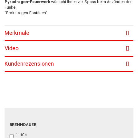
Pyrodragon-Feuerwerk
wünscht Ihnen viel Spass beim Anzünden der
Funke
"Brokatregen-Fontänen".
Merkmale
Video
Kundenrezensionen
BRENNDAUER
BRENNDAUER
1- 10 s