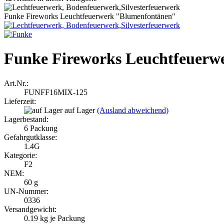
Funke Fireworks Leuchtfeuerwerk "Blumenfontänen"
Funke Fireworks Leuchtfeuerw
Art.Nr.:
FUNFF16MIX-125
Lieferzeit:
auf Lager
(Ausland abweichend)
Lagerbestand:
6
Packung
Gefahrgutklasse:
1.4G
Kategorie:
F2
NEM:
60 g
UN-Nummer:
0336
Versandgewicht:
0.19
kg je Packung