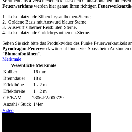
Sortiment aus 4 verschiedenen klassischen China-Fontänen mit leisen
Feuerwerkfans
werden hier genau Ihren richtigen
Feuerwerksartik
1. Leise platzende Silberchrysanthemen-Sterne,
2. Goldene Basis mit Auswurd blauer Sterne,
3. Auswurf silberner Reisblüten-Sterne,
4. Leise platzende Goldchrysanthemen-Sterne.
Sehen Sie sich bitte das Produktvideo des Funke
Feuerwerkartikels an
Pyrodragon-Feuerwerk
wünscht Ihnen viel Spass beim Anzünden 
"
Blumenfontänen
".
Merkmale
Wesentliche Merkmale
Kaliber
16 mm
Brenndauer
18 s
Effekthöhe
1 - 2 m
Effektbreite
1 - 2 m
CE/BAM
2806-F2-000729
Anzahl / Stück
1/4er
Video