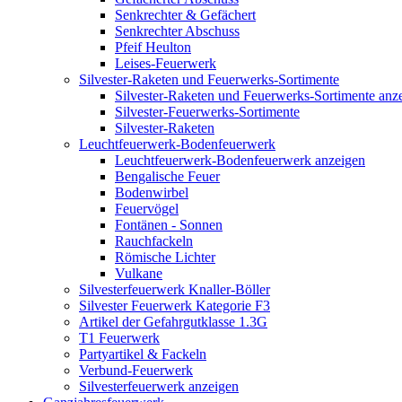
Senkrechter & Gefächert
Senkrechter Abschuss
Pfeif Heulton
Leises-Feuerwerk
Silvester-Raketen und Feuerwerks-Sortimente
Silvester-Raketen und Feuerwerks-Sortimente anz
Silvester-Feuerwerks-Sortimente
Silvester-Raketen
Leuchtfeuerwerk-Bodenfeuerwerk
Leuchtfeuerwerk-Bodenfeuerwerk anzeigen
Bengalische Feuer
Bodenwirbel
Feuervögel
Fontänen - Sonnen
Rauchfackeln
Römische Lichter
Vulkane
Silvesterfeuerwerk Knaller-Böller
Silvester Feuerwerk Kategorie F3
Artikel der Gefahrgutklasse 1.3G
T1 Feuerwerk
Partyartikel & Fackeln
Verbund-Feuerwerk
Silvesterfeuerwerk anzeigen