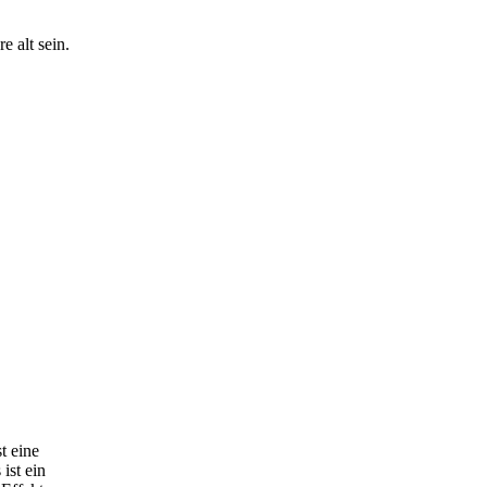
 alt sein.
st eine
 ist ein