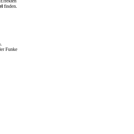
 Effekten
el
finden.
.
der Funke