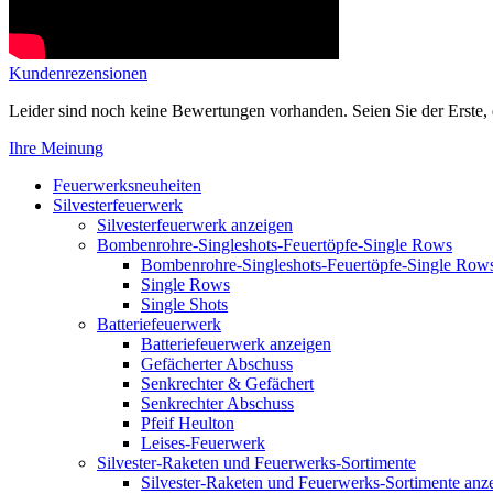
Kundenrezensionen
Leider sind noch keine Bewertungen vorhanden. Seien Sie der Erste, 
Ihre Meinung
Feuerwerksneuheiten
Silvesterfeuerwerk
Silvesterfeuerwerk anzeigen
Bombenrohre-Singleshots-Feuertöpfe-Single Rows
Bombenrohre-Singleshots-Feuertöpfe-Single Row
Single Rows
Single Shots
Batteriefeuerwerk
Batteriefeuerwerk anzeigen
Gefächerter Abschuss
Senkrechter & Gefächert
Senkrechter Abschuss
Pfeif Heulton
Leises-Feuerwerk
Silvester-Raketen und Feuerwerks-Sortimente
Silvester-Raketen und Feuerwerks-Sortimente anz