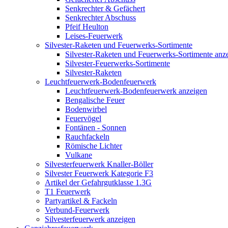
Senkrechter & Gefächert
Senkrechter Abschuss
Pfeif Heulton
Leises-Feuerwerk
Silvester-Raketen und Feuerwerks-Sortimente
Silvester-Raketen und Feuerwerks-Sortimente anz
Silvester-Feuerwerks-Sortimente
Silvester-Raketen
Leuchtfeuerwerk-Bodenfeuerwerk
Leuchtfeuerwerk-Bodenfeuerwerk anzeigen
Bengalische Feuer
Bodenwirbel
Feuervögel
Fontänen - Sonnen
Rauchfackeln
Römische Lichter
Vulkane
Silvesterfeuerwerk Knaller-Böller
Silvester Feuerwerk Kategorie F3
Artikel der Gefahrgutklasse 1.3G
T1 Feuerwerk
Partyartikel & Fackeln
Verbund-Feuerwerk
Silvesterfeuerwerk anzeigen