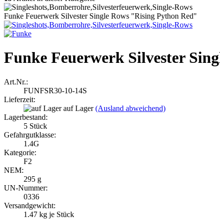
Funke Feuerwerk Silvester Single Rows "Rising Python Red"
Funke Feuerwerk Silvester Sin
Art.Nr.:
FUNFSR30-10-14S
Lieferzeit:
auf Lager
(Ausland abweichend)
Lagerbestand:
5
Stück
Gefahrgutklasse:
1.4G
Kategorie:
F2
NEM:
295 g
UN-Nummer:
0336
Versandgewicht:
1.47
kg je Stück