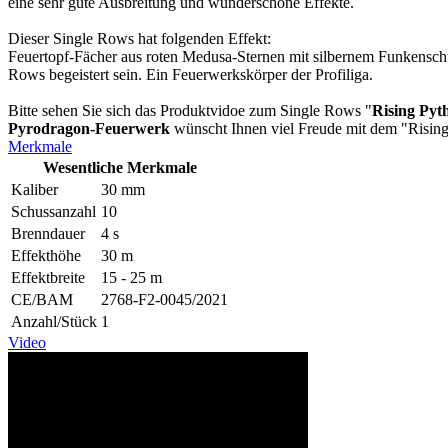
eine sehr gute Ausbreitung und wunderschöne Effekte.
Dieser Single Rows hat folgenden Effekt:
Feuertopf-Fächer aus roten Medusa-Sternen mit silbernem Funkensc
Rows begeistert sein. Ein Feuerwerkskörper der Profiliga.
Bitte sehen Sie sich das Produktvidoe zum Single Rows "
Rising Pyt
Pyrodragon-Feuerwerk
wünscht Ihnen viel Freude mit dem "Risin
Merkmale
Wesentliche Merkmale
Kaliber
30 mm
Schussanzahl
10
Brenndauer
4 s
Effekthöhe
30 m
Effektbreite
15 - 25 m
CE/BAM
2768-F2-0045/2021
Anzahl/Stück
1
Video