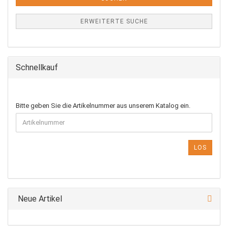
ERWEITERTE SUCHE
Schnellkauf
BITTE
Bitte geben Sie die Artikelnummer aus unserem Katalog ein.
GEBEN
SIE
DIE
ARTIKELNUMMER
LOS
AUS
UNSEREM
KATALOG
EIN.
Neue Artikel