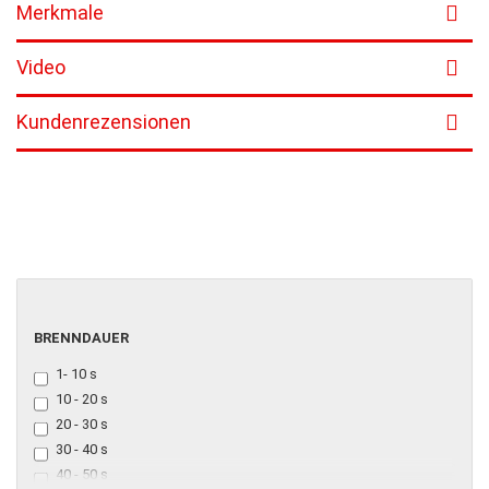
Merkmale
Video
Kundenrezensionen
BRENNDAUER
BRENNDAUER
1- 10 s
10 - 20 s
20 - 30 s
30 - 40 s
40 - 50 s