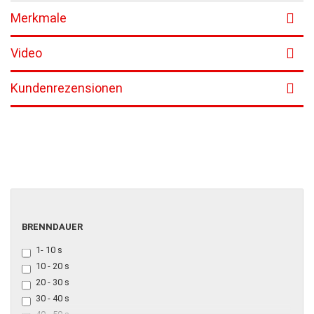
Merkmale
Video
Kundenrezensionen
BRENNDAUER
BRENNDAUER
1- 10 s
10 - 20 s
20 - 30 s
30 - 40 s