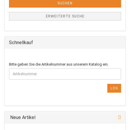
SUCHEN
ERWEITERTE SUCHE
Schnellkauf
BITTE
Bitte geben Sie die Artikelnummer aus unserem Katalog ein.
GEBEN
SIE
DIE
ARTIKELNUMMER
LOS
AUS
UNSEREM
KATALOG
EIN.
Neue Artikel