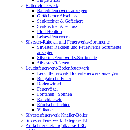
Single Shots
Batteriefeuerwerk
Batteriefeuerwerk anzeigen
Gefächerter Abschuss
Senkrechter & Gefächert
Senkrechter Abschuss
Pfeif Heulton
Leises-Feuerwerk
Silvester-Raketen und Feuerwerks-Sortimente
Silvester-Raketen und Feuerwerks-Sortimente
anzeigen
Silvester-Feuerwerks-Sortimente
Silvester-Raketen
Leuchtfeuerwerk-Bodenfeuerwerk
Leuchtfeuerwerk-Bodenfeuerwerk anzeigen
Bengalische Feuer
Bodenwirbel
Feuervögel
Fontänen - Sonnen
Rauchfackeln
Römische Lichter
Vulkane
Silvesterfeuerwerk Knaller-Böller
Silvester Feuerwerk Kategorie F3
Artikel der Gefahrgutklasse 1.3G