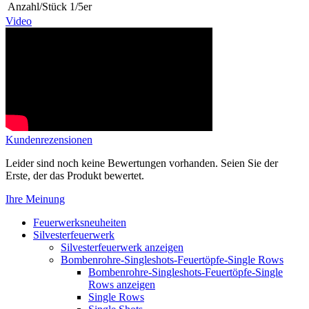
Anzahl/Stück
1/5er
Video
Kundenrezensionen
Leider sind noch keine Bewertungen vorhanden. Seien Sie der
Erste, der das Produkt bewertet.
Ihre Meinung
Feuerwerksneuheiten
Silvesterfeuerwerk
Silvesterfeuerwerk anzeigen
Bombenrohre-Singleshots-Feuertöpfe-Single Rows
Bombenrohre-Singleshots-Feuertöpfe-Single
Rows anzeigen
Single Rows