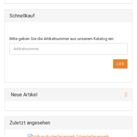
Schnellkauf
BITTE
Bitte geben Sie die Artikelnummer aus unserem Katalog ein.
GEBEN
SIE
DIE
ARTIKELNUMMER
LOS
AUS
UNSEREM
KATALOG
EIN.
Neue Artikel
Zuletzt angesehen