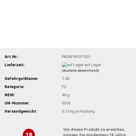
Art.Nr.:
PADBFWGP1301
Lieferzeit:
auf Lager
(Ausland abweichend)
Gefahrgutklasse:
1.4G
Kategorie:
F2
NEM:
40 g
UN-Nummer:
0336
Versandgewicht:
0.15
kg je Packung
Um dieses Produkt zu erwerben,
18
müssen Sie mindestens 18 Jahre