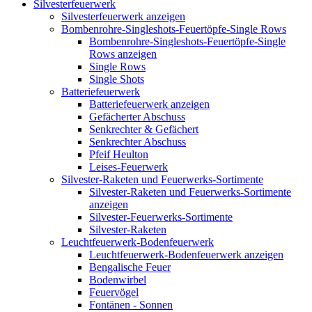
Silvesterfeuerwerk
Silvesterfeuerwerk anzeigen
Bombenrohre-Singleshots-Feuertöpfe-Single Rows
Bombenrohre-Singleshots-Feuertöpfe-Single
Rows anzeigen
Single Rows
Single Shots
Batteriefeuerwerk
Batteriefeuerwerk anzeigen
Gefächerter Abschuss
Senkrechter & Gefächert
Senkrechter Abschuss
Pfeif Heulton
Leises-Feuerwerk
Silvester-Raketen und Feuerwerks-Sortimente
Silvester-Raketen und Feuerwerks-Sortimente
anzeigen
Silvester-Feuerwerks-Sortimente
Silvester-Raketen
Leuchtfeuerwerk-Bodenfeuerwerk
Leuchtfeuerwerk-Bodenfeuerwerk anzeigen
Bengalische Feuer
Bodenwirbel
Feuervögel
Fontänen - Sonnen