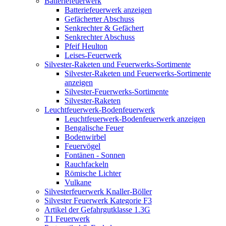
Batteriefeuerwerk
Batteriefeuerwerk anzeigen
Gefächerter Abschuss
Senkrechter & Gefächert
Senkrechter Abschuss
Pfeif Heulton
Leises-Feuerwerk
Silvester-Raketen und Feuerwerks-Sortimente
Silvester-Raketen und Feuerwerks-Sortimente
anzeigen
Silvester-Feuerwerks-Sortimente
Silvester-Raketen
Leuchtfeuerwerk-Bodenfeuerwerk
Leuchtfeuerwerk-Bodenfeuerwerk anzeigen
Bengalische Feuer
Bodenwirbel
Feuervögel
Fontänen - Sonnen
Rauchfackeln
Römische Lichter
Vulkane
Silvesterfeuerwerk Knaller-Böller
Silvester Feuerwerk Kategorie F3
Artikel der Gefahrgutklasse 1.3G
T1 Feuerwerk