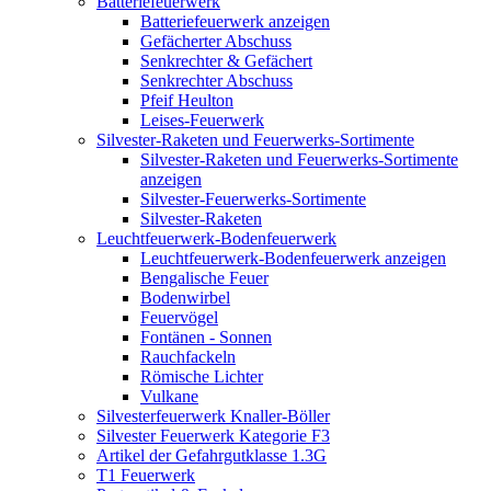
Batteriefeuerwerk
Batteriefeuerwerk anzeigen
Gefächerter Abschuss
Senkrechter & Gefächert
Senkrechter Abschuss
Pfeif Heulton
Leises-Feuerwerk
Silvester-Raketen und Feuerwerks-Sortimente
Silvester-Raketen und Feuerwerks-Sortimente
anzeigen
Silvester-Feuerwerks-Sortimente
Silvester-Raketen
Leuchtfeuerwerk-Bodenfeuerwerk
Leuchtfeuerwerk-Bodenfeuerwerk anzeigen
Bengalische Feuer
Bodenwirbel
Feuervögel
Fontänen - Sonnen
Rauchfackeln
Römische Lichter
Vulkane
Silvesterfeuerwerk Knaller-Böller
Silvester Feuerwerk Kategorie F3
Artikel der Gefahrgutklasse 1.3G
T1 Feuerwerk