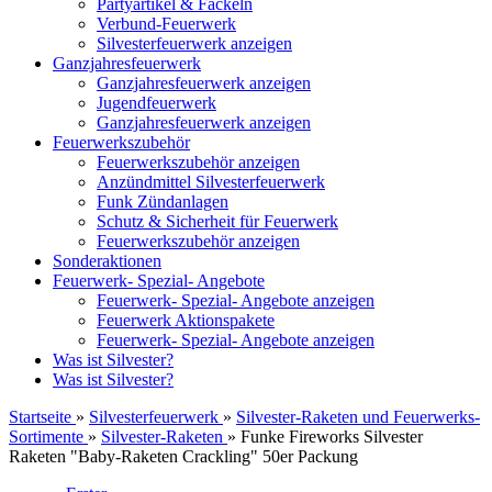
Partyartikel & Fackeln
Verbund-Feuerwerk
Silvesterfeuerwerk anzeigen
Ganzjahresfeuerwerk
Ganzjahresfeuerwerk anzeigen
Jugendfeuerwerk
Ganzjahresfeuerwerk anzeigen
Feuerwerkszubehör
Feuerwerkszubehör anzeigen
Anzündmittel Silvesterfeuerwerk
Funk Zündanlagen
Schutz & Sicherheit für Feuerwerk
Feuerwerkszubehör anzeigen
Sonderaktionen
Feuerwerk- Spezial- Angebote
Feuerwerk- Spezial- Angebote anzeigen
Feuerwerk Aktionspakete
Feuerwerk- Spezial- Angebote anzeigen
Was ist Silvester?
Was ist Silvester?
Startseite
»
Silvesterfeuerwerk
»
Silvester-Raketen und Feuerwerks-
Sortimente
»
Silvester-Raketen
»
Funke Fireworks Silvester
Raketen "Baby-Raketen Crackling" 50er Packung