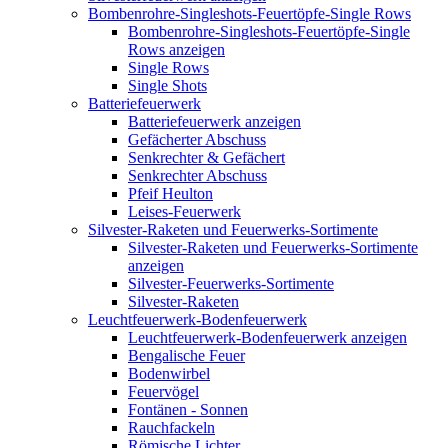
Bombenrohre-Singleshots-Feuertöpfe-Single Rows
Bombenrohre-Singleshots-Feuertöpfe-Single
Rows anzeigen
Single Rows
Single Shots
Batteriefeuerwerk
Batteriefeuerwerk anzeigen
Gefächerter Abschuss
Senkrechter & Gefächert
Senkrechter Abschuss
Pfeif Heulton
Leises-Feuerwerk
Silvester-Raketen und Feuerwerks-Sortimente
Silvester-Raketen und Feuerwerks-Sortimente
anzeigen
Silvester-Feuerwerks-Sortimente
Silvester-Raketen
Leuchtfeuerwerk-Bodenfeuerwerk
Leuchtfeuerwerk-Bodenfeuerwerk anzeigen
Bengalische Feuer
Bodenwirbel
Feuervögel
Fontänen - Sonnen
Rauchfackeln
Römische Lichter