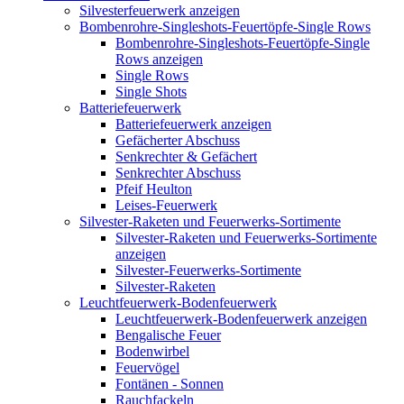
Silvesterfeuerwerk anzeigen
Bombenrohre-Singleshots-Feuertöpfe-Single Rows
Bombenrohre-Singleshots-Feuertöpfe-Single
Rows anzeigen
Single Rows
Single Shots
Batteriefeuerwerk
Batteriefeuerwerk anzeigen
Gefächerter Abschuss
Senkrechter & Gefächert
Senkrechter Abschuss
Pfeif Heulton
Leises-Feuerwerk
Silvester-Raketen und Feuerwerks-Sortimente
Silvester-Raketen und Feuerwerks-Sortimente
anzeigen
Silvester-Feuerwerks-Sortimente
Silvester-Raketen
Leuchtfeuerwerk-Bodenfeuerwerk
Leuchtfeuerwerk-Bodenfeuerwerk anzeigen
Bengalische Feuer
Bodenwirbel
Feuervögel
Fontänen - Sonnen
Rauchfackeln