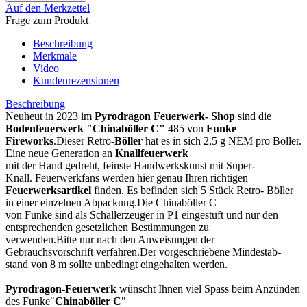
Auf den Merkzettel
Frage zum Produkt
Beschreibung
Merkmale
Video
Kundenrezensionen
Beschreibung
Neuheut in 2023 im
Pyrodragon Feuerwerk- Shop
sind die
Bodenfeuerwerk
"Chinaböller C"
485
von
Funke
Fireworks
.Dieser Retro
-Böller
hat es in sich 2,5 g NEM pro Böller.
Eine neue Generation an
Knallfeuerwerk
mit der Hand gedreht, feinste Handwerkskunst mit Super-
Knall. Feuerwerkfans werden hier genau Ihren richtigen
Feuerwerksartikel
finden. Es befinden sich 5 Stück Retro- Böller
in einer einzelnen Abpackung.Die Chinaböller C
von Funke sind als Schallerzeuger in P1 eingestuft und nur den
entsprechenden gesetzlichen Bestimmungen zu
verwenden.Bitte nur nach den Anweisungen der
Gebrauchsvorschrift verfahren.Der vorgeschriebene Mindestab-
stand von 8 m sollte unbedingt eingehalten werden.
Pyrodragon-Feuerwerk
wünscht Ihnen viel Spass beim Anzünden
des Funke"
Chinaböller C
"