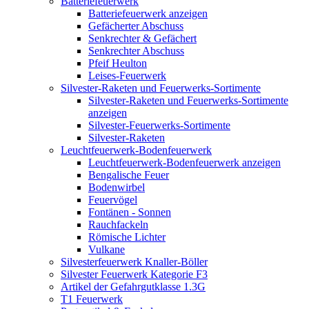
Batteriefeuerwerk
Batteriefeuerwerk anzeigen
Gefächerter Abschuss
Senkrechter & Gefächert
Senkrechter Abschuss
Pfeif Heulton
Leises-Feuerwerk
Silvester-Raketen und Feuerwerks-Sortimente
Silvester-Raketen und Feuerwerks-Sortimente
anzeigen
Silvester-Feuerwerks-Sortimente
Silvester-Raketen
Leuchtfeuerwerk-Bodenfeuerwerk
Leuchtfeuerwerk-Bodenfeuerwerk anzeigen
Bengalische Feuer
Bodenwirbel
Feuervögel
Fontänen - Sonnen
Rauchfackeln
Römische Lichter
Vulkane
Silvesterfeuerwerk Knaller-Böller
Silvester Feuerwerk Kategorie F3
Artikel der Gefahrgutklasse 1.3G
T1 Feuerwerk